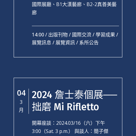
國際展廳、B1大漢藝廊、B2-2真善美藝
廊
14:00 /
出版刊物
/
國際交流
/
學習成果
/
展覽訊息
/
展覽資訊
/
系所公告
04
2024 詹士泰個展──
3
拙磨 Mi Rifletto
月
開幕座談：2024.03/16（六）下午
3:00（Sat. 3 p.m.） 與談人：簡子傑