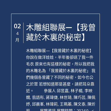
02
木雕組聯展—【我曾
4
藏於木裏的秘密】
月
木雕組聯展—【我曾藏於木裏的秘密】
你說在做洋娃娃，半年後卻送了我一件
毛衣 原來也有這樣的秘密，所以我把我
的木雕名為 「我曾藏於木裏的秘密」 我
們幾個各曾藏了不同的秘密，如今也公
之於眾 若想知道那是甚麼，請把耳朵靠
近。 參展人 邱昱嘉, 林子楊, 李映
嫺, 翁語彤, 蔣瑋倢, 林世琦, 陳巧芸, 陳佩
妤, 邱晨峯, 林瑋莉, 王珮蓁, 陳文泰, 陳炘
茹 展覽資訊 展覽時間：2024.0...
<