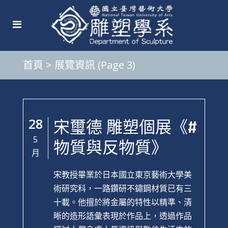
首頁
>
展覽資訊
(Page 3)
28
宋璽德 雕塑個展《#
5
物質與反物質》
月
宋教授畢業於日本國立東京藝術大學美
術研究科，一路鑽研不鏽鋼材質已有三
十載。他擅於將金屬的特性以精準、清
晰的造形語彙表現於作品上，透過作品