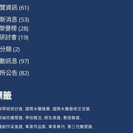
覽資訊
(61)
新消息
(53)
榮譽榜
(28)
研討會
(19)
分類
(2)
動訊息
(97)
所公告
(82)
標籤
際學術研討會
國際木雕競賽
國際木雕藝術交流展
際袖珍雕塑展
學校概況
師生美展
教授聯展
雕創作采風展
畢業作品集
畢業專刊
第三代雕塑展