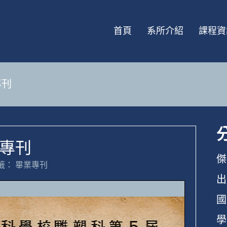
首頁
系所介紹
課程資
專刊
業專刊
傑
籤：
畢業專刊
出
國
學