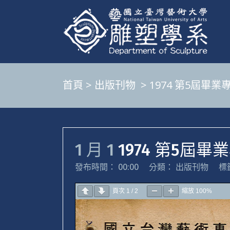
首頁
>
出版刊物
>
1974 第5屆畢業
1 月 1
1974 第5屆畢
發布時間： 00:00
分類：
出版刊物
標
頁次
1
/
2
縮放
100%