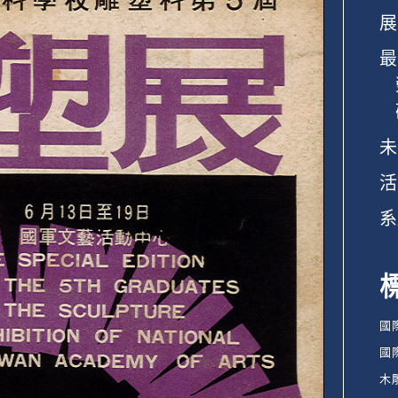
展
最
未
活
系
國
國
木