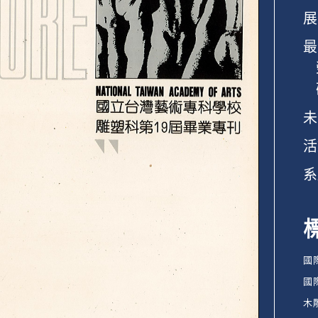
展
最
未
活
系
國
國
木