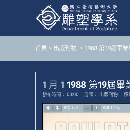
首頁
>
出版刊物
>
1988 第19屆畢
1 月 1
1988 第19屆
發布時間： 00:00
分類：
出版刊物
標
頁次
1
/
2
縮放
100%