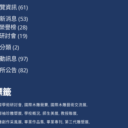
覽資訊
(61)
新消息
(53)
榮譽榜
(28)
研討會
(19)
分類
(2)
動訊息
(97)
所公告
(82)
標籤
際學術研討會
國際木雕競賽
國際木雕藝術交流展
際袖珍雕塑展
學校概況
師生美展
教授聯展
雕創作采風展
畢業作品集
畢業專刊
第三代雕塑展