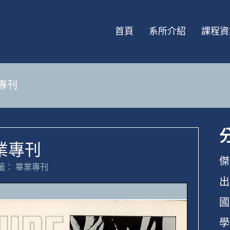
首頁
系所介紹
課程資
業專刊
畢業專刊
傑
籤：
畢業專刊
出
國
學