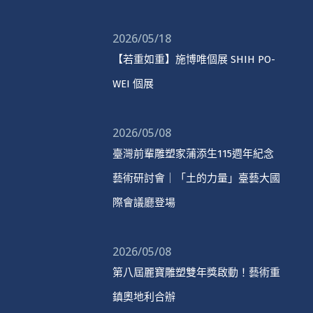
2026/05/18
【若重如重】施博唯個展 SHIH PO-
WEI 個展
2026/05/08
臺灣前輩雕塑家蒲添生115週年紀念
藝術研討會｜「土的力量」臺藝大國
際會議廳登場
2026/05/08
第八屆麗寶雕塑雙年獎啟動！藝術重
鎮奧地利合辦