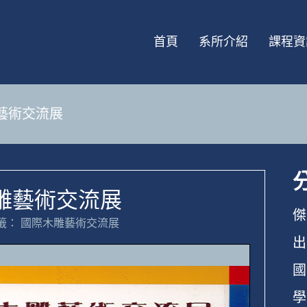
首頁
系所介紹
課程資
雕藝術交流展
木雕藝術交流展
傑
籤：
國際木雕藝術交流展
出
國
學