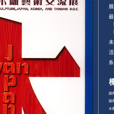
展
最
未
活
系
國
國
木