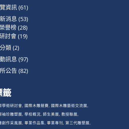
覽資訊
(61)
新消息
(53)
榮譽榜
(28)
研討會
(19)
分類
(2)
動訊息
(97)
所公告
(82)
標籤
際學術研討會
國際木雕競賽
國際木雕藝術交流展
際袖珍雕塑展
學校概況
師生美展
教授聯展
雕創作采風展
畢業作品集
畢業專刊
第三代雕塑展