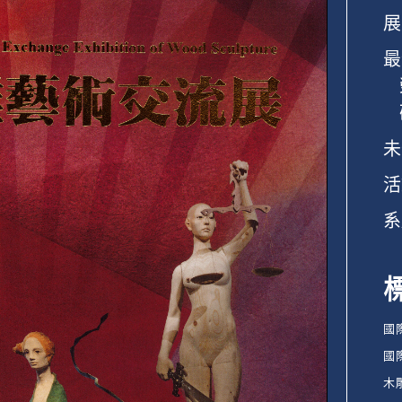
展
最
未
活
系
國
國
木