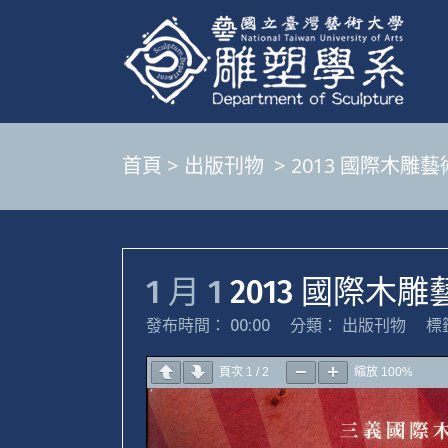
首頁
>
出版刊物
>
2013 國際木雕
1 月 1
2013 國際木
發布時間： 00:00
分類：
出版刊物
標
頁次
1
/
2
縮放
100%