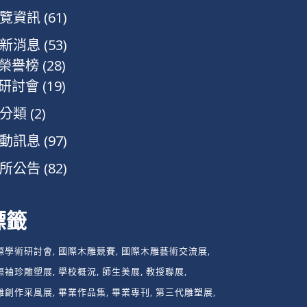
覽資訊
(61)
新消息
(53)
榮譽榜
(28)
研討會
(19)
分類
(2)
動訊息
(97)
所公告
(82)
標籤
際學術研討會
國際木雕競賽
國際木雕藝術交流展
際袖珍雕塑展
學校概況
師生美展
教授聯展
雕創作采風展
畢業作品集
畢業專刊
第三代雕塑展