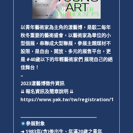
以青年藝術家為主角的漾藝博，是駁二每年
秋冬重要的藝術盛會，以藝術家為單位的小
型個展，串聯成大型聯展，參展主題媒材不
設限，是自由、開放、多元的展售平台，更
是 #40歲以下的年輕藝術家們 展現自己的絕
佳舞台！
–
2023漾藝博徵件資訊
⇊
報名資訊及簡章說明
⇊
https://www.yak.tw/tw/registration/1
﹏﹏﹏﹏﹏﹏﹏﹏﹏﹏﹏﹏﹏﹏﹏﹏
參展對象
➜
1983
年(含)後出生、年滿20歲之青年