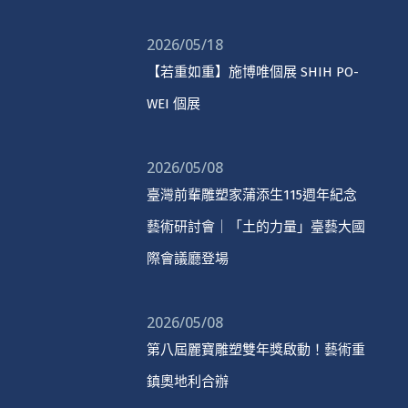
2026/05/18
【若重如重】施博唯個展 SHIH PO-
WEI 個展
2026/05/08
臺灣前輩雕塑家蒲添生115週年紀念
藝術研討會｜「土的力量」臺藝大國
際會議廳登場
2026/05/08
第八屆麗寶雕塑雙年獎啟動！藝術重
鎮奧地利合辦