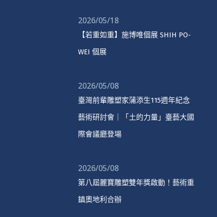
2026/05/18
【若重如重】施博唯個展 SHIH PO-
WEI 個展
2026/05/08
臺灣前輩雕塑家蒲添生115週年紀念
藝術研討會｜「土的力量」臺藝大國
際會議廳登場
2026/05/08
第八屆麗寶雕塑雙年獎啟動！藝術重
鎮奧地利合辦