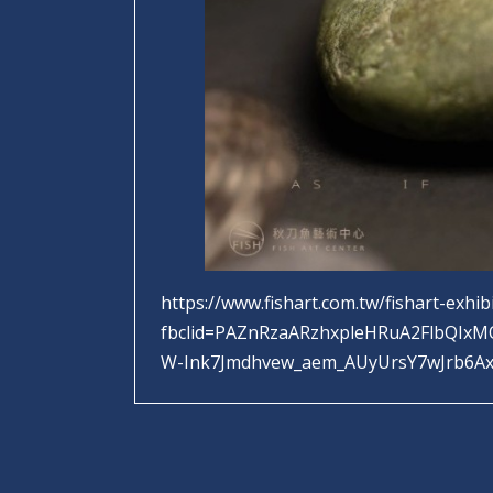
https://www.fishart.com.tw/fishart-exhib
fbclid=PAZnRzaARzhxpleHRuA2FlbQI
W-Ink7Jmdhvew_aem_AUyUrsY7wJrb6