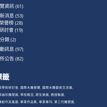
覽資訊
(61)
新消息
(53)
榮譽榜
(28)
研討會
(19)
分類
(2)
動訊息
(97)
所公告
(82)
標籤
際學術研討會
國際木雕競賽
國際木雕藝術交流展
際袖珍雕塑展
學校概況
師生美展
教授聯展
雕創作采風展
畢業作品集
畢業專刊
第三代雕塑展