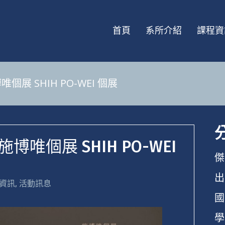
首頁
系所介紹
課程資
展 SHIH PO-WEI 個展
唯個展 SHIH PO-WEI
傑
出
資訊
,
活動訊息
國
學