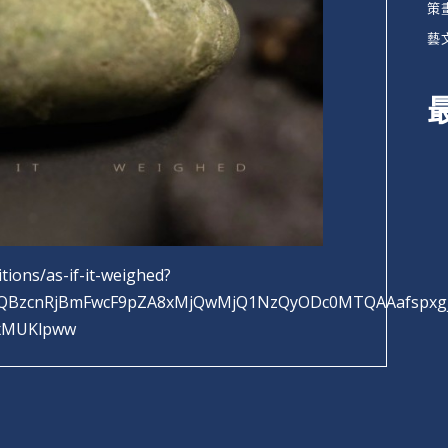
策
藝
itions/as-if-it-weighed?
xMQBzcnRjBmFwcF9pZA8xMjQwMjQ1NzQyODc0MTQAAafspxg
AxMUKlpww