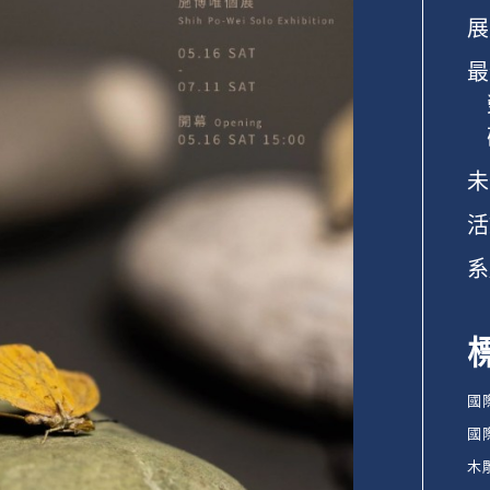
展
最
未
活
系
國
國
木