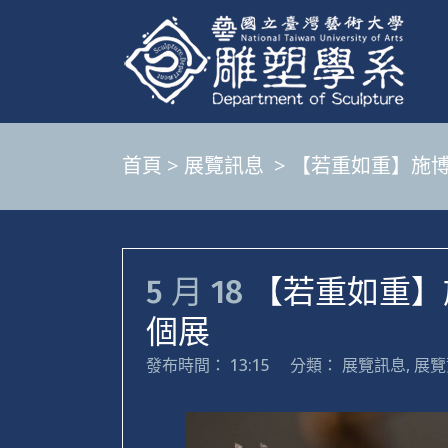
首頁
>
展覽訊息
>
【若重如重】施博唯個
5 月 18
【若重如重】施博
個展
發布時間： 13:15
分類：
展覽訊息
,
展覽