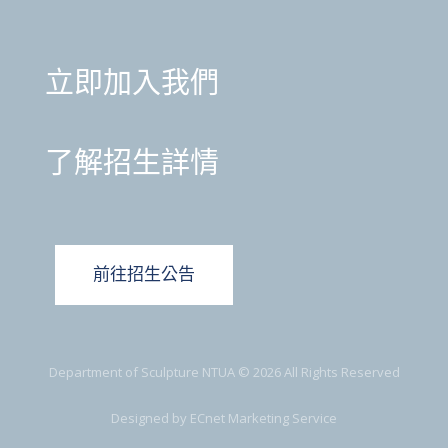
立即加入我們
了解招生詳情
前往招生公告
Department of Sculpture NTUA © 2026 All Rights Reserved
Designed by
ECnet Marketing Service