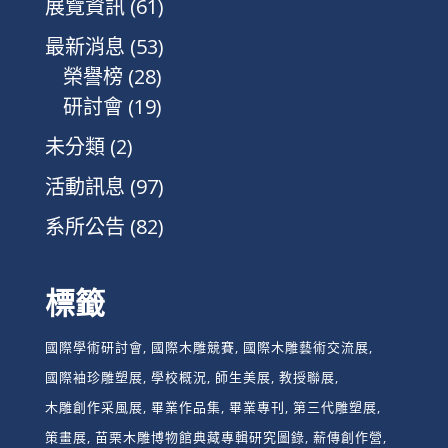
展覽資訊
(61)
最新消息
(53)
榮譽榜
(28)
研討會
(19)
未分類
(2)
活動訊息
(97)
系所公告
(82)
標籤
國際學術研討會
國際木雕競賽
國際木雕藝術交流展
國際袖珍雕塑展
學校概況
師生美展
教授聯展
木雕創作采風展
畢業作品集
畢業專刊
第三代雕塑展
策畫展
苗栗木雕博物館典藏專輯研究圖錄
薪傳創作營